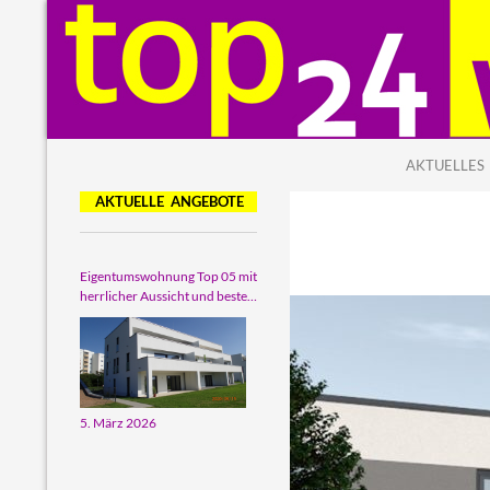
ZUM INHALT
Suchen
top24 Wohnbau
AKTUELLES
Ihr Partner für top Wohnimmobilien
AKTUELLE ANGEBOTE
Eigentumswohnung Top 05 mit
herrlicher Aussicht und bester
Wohnqualität
5. März 2026