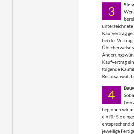
Sie 
3
Wenn
berei
unterzeichnete
Kaufvertrag ge
bei der Vertrag
Üblicherweise w
Änderungswünsc
Kaufvertrag ein
folgende Kaufa
Rechtsanwalt b
Bauw
4
Soba
(Verw
beginnen wir mi
ein für Sie ein
entsprechend d
jeweilige Ferti