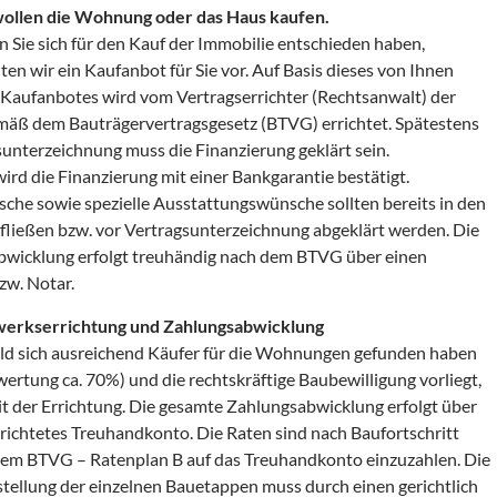
wollen die Wohnung oder das Haus kaufen.
 Sie sich für den Kauf der Immobilie entschieden haben,
ten wir ein Kaufanbot für Sie vor. Auf Basis dieses von Ihnen
 Kaufanbotes wird vom Vertragserrichter (Rechtsanwalt) der
mäß dem Bauträgervertragsgesetz (BTVG) errichtet. Spätestens
sunterzeichnung muss die Finanzierung geklärt sein.
ird die Finanzierung mit einer Bankgarantie bestätigt.
he sowie spezielle Ausstattungswünsche sollten bereits in den
fließen bzw. vor Vertragsunterzeichnung abgeklärt werden. Die
bwicklung erfolgt treuhändig nach dem BTVG über einen
zw. Notar.
erkserrichtung und Zahlungsabwicklung
ld sich ausreichend Käufer für die Wohnungen gefunden haben
ertung ca. 70%) und die rechtskräftige Baubewilligung vorliegt,
t der Errichtung. Die gesamte Zahlungsabwicklung erfolgt über
gerichtetes Treuhandkonto. Die Raten sind nach Baufortschritt
em BTVG – Ratenplan B auf das Treuhandkonto einzuzahlen. Die
gstellung der einzelnen Bauetappen muss durch einen gerichtlich