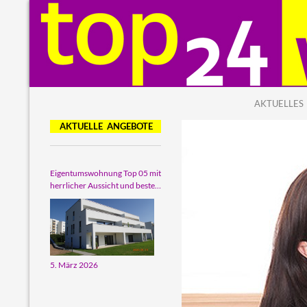
ZUM INHALT
Suchen
top24 Wohnbau
AKTUELLES
Ihr Partner für top Wohnimmobilien
AKTUELLE ANGEBOTE
Eigentumswohnung Top 05 mit
herrlicher Aussicht und bester
Wohnqualität
5. März 2026