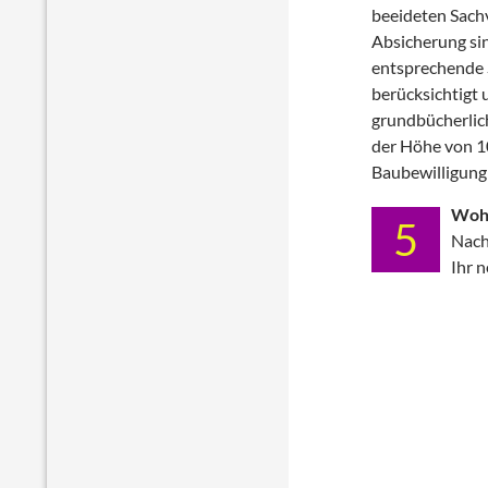
beeideten Sachv
Absicherung si
entsprechende S
berücksichtigt 
grundbücherlich
der Höhe von 1
Baubewilligung 
Woh
5
Nach
Ihr 