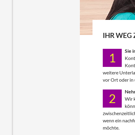
IHR WEG 
Sie 
1
Konta
Kont
weitere Unterl
vor Ort oder in
Nehm
2
Wir k
könn
zwischenzeitlich
wenn ein nachf
möchte.