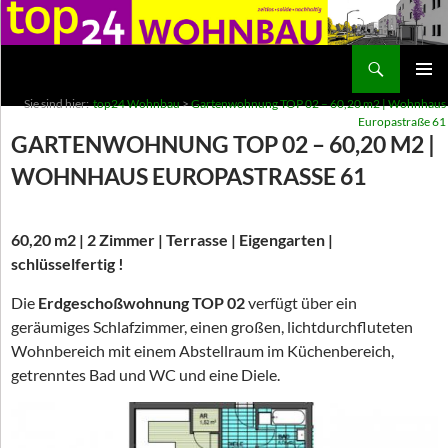
Suchen
top24 Wohnbau
ZUM
PRIMÄR
Sie sind hier:
top24 Wohnbau
>
Gartenwohnung TOP 02 – 60,20 m2 | Wohnhaus
INHALT
MENÜ
Europastraße 61
SPRINGEN
GARTENWOHNUNG TOP 02 – 60,20 M2 |
WOHNHAUS EUROPASTRASSE 61
60,20 m2 | 2 Zimmer | Terrasse | Eigengarten |
schlüsselfertig !
Die
Erdgeschoßwohnung TOP 02
verfügt über ein
geräumiges Schlafzimmer, einen großen, lichtdurchfluteten
Wohnbereich mit einem Abstellraum im Küchenbereich,
getrenntes Bad und WC und eine Diele.