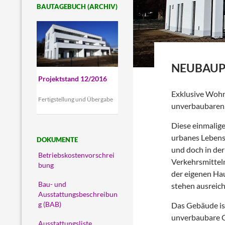
BAUTAGEBUCH (ARCHIV)
NEUBAUPR
Projektstand 12/2016
Exklusive Wohn
Fertigstellung und Übergabe
unverbaubaren 
Diese einmalige
urbanes Lebens
DOKUMENTE
und doch in der
Betriebskostenvorschrei
Verkehrsmitteln
bung
der eigenen Hau
Bau- und
stehen ausreich
Ausstattungsbeschreibun
Das Gebäude ist
g (BAB)
unverbaubare Gr
Ausstattungsliste