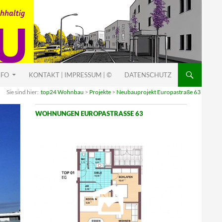
NFO
KONTAKT | IMPRESSUM | ©
DATENSCHUTZ
Sie sind hier:
top24 Wohnbau
>
Projekte
>
Neubauprojekt Europastraße 63
WOHNUNGEN EUROPASTRASSE 63
G
a
r
t
e
n
w
o
h