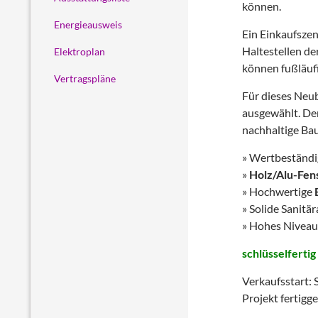
können.
Energieausweis
Ein Einkaufszen
Haltestellen de
Elektroplan
können fußläufi
Vertragspläne
Für dieses Neu
ausgewählt. De
nachhaltige Ba
» Wertbeständ
»
Holz/Alu-Fen
» Hochwertige
» Solide Sanit
» Hohes Niveau
schlüsselfertig
Verkaufsstart:
Projekt fertig