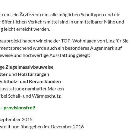
trum, ein Ärztezentrum, alle möglichen Schultypen und die
r öffentlichen Verkehrsmittel sind in unmittelbarer Nähe und
g leicht erreicht werden.
bauprojekt haben wir eine der TOP-Wohnlagen von Linz für Sie
mentsprechend wurde auch ein besonderes Augenmerk auf
uweise und hochwertige Ausstattung gelegt:
ige
Ziegelmassivbauweise
ster
und
Holztürzargen
Echtholz- und Keramikböden
ärausstattung namhafter Marken
 bei Schall- und Wärmeschutz
 – provisionsfrei!
 September 2015
gestellt und übergeben im Dezember 2016