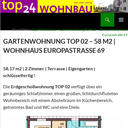
Suchen
top24 Wohnbau
ZUM
PRIMÄR
Sie sind hier:
top24 Wohnbau
>
Gartenwohnung TOP 02 – 58 m2 | Wohnhaus
INHALT
MENÜ
Europastraße 69
SPRINGEN
GARTENWOHNUNG TOP 02 – 58 M2 |
WOHNHAUS EUROPASTRASSE 69
58,17 m2 | 2 Zimmer | Terrasse | Eigengarten |
schlüsselfertig !
Die
Erdgeschoßwohnung TOP 02
verfügt über ein
geräumiges Schlafzimmer, einen großen, lichtdurchfluteten
Wohnbereich mit einem Abstellraum im Küchenbereich,
getrenntes Bad und WC und eine Diele.