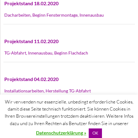
Projektstand 18.02.2020
Dacharbeiten, Beginn Fenstermontage, Innenausbau
Projektstand 11.02.2020
TG-Abfahrt, Innenausbau, Beginn Flachdach
Projektstand 04.02.2020
Installationsarbeiten, Herstellung TG-Abfahrt
Wir verwenden nur essenzielle, unbedingt erforderliche Cookies,
damit diese Seite technisch funktioniert. Sie können Cookies in
Ihren Browsereinstellungen trotzdem deaktivieren. Weitere Infos
© 2015 Top24 Wohnbau | Leondinger
dazu und zu Ihren Rechten als Benutzer finden Sie in unserer
Straße 2, 4061 Pasching / AUSTRIA | +43
664 1215830 | +43 699 11077555 |
Datenschutzerklärung »
OK
office@top24-wohnbau.at