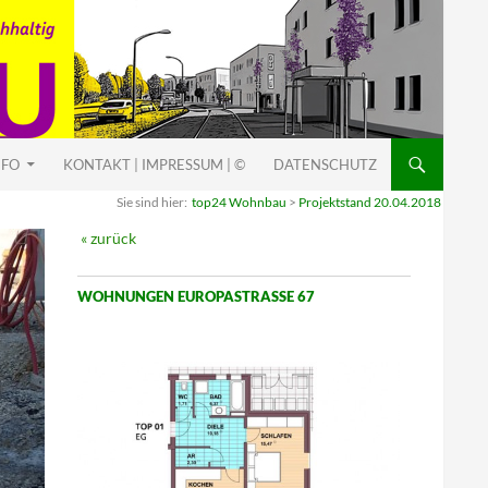
NFO
KONTAKT | IMPRESSUM | ©
DATENSCHUTZ
Sie sind hier:
top24 Wohnbau
>
Projektstand 20.04.2018
« zurück
WOHNUNGEN EUROPASTRASSE 67
G
a
r
t
e
n
w