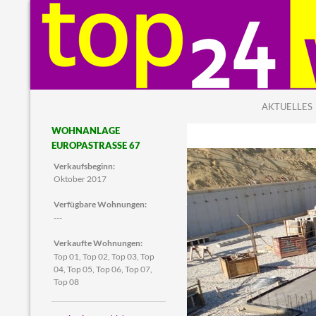
ZUM INHALT
Suchen
top24 Wohnbau
AKTUELLES
Ihr Partner für top Wohnimmobilien
WOHNANLAGE
EUROPASTRASSE 67
Verkaufsbeginn:
Oktober 2017
Verfügbare Wohnungen:
---
Verkaufte Wohnungen:
Top 01, Top 02, Top 03, Top
04, Top 05, Top 06, Top 07,
Top 08