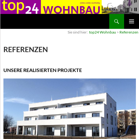
Suchen
top24 Wohnbau
ZUM
PRIMÄR
Sie sind hier:
top24 Wohnbau
>
Referenzen
INHALT
MENÜ
SPRINGEN
REFERENZEN
UNSERE REALISIERTEN PROJEKTE