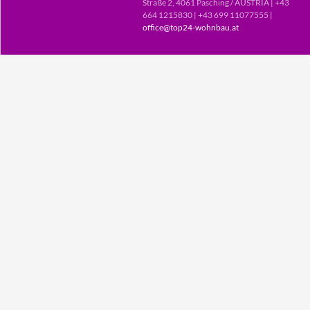
Straße 2, 4061 Pasching / AUSTRIA | +43
664 1215830 | +43 699 11077555 |
office@top24-wohnbau.at