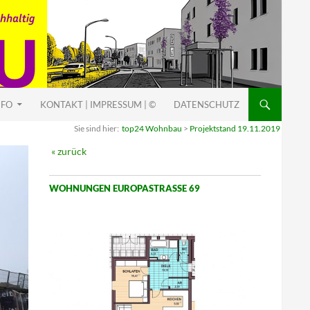
NFO
KONTAKT | IMPRESSUM | ©
DATENSCHUTZ
Sie sind hier:
top24 Wohnbau
>
Projektstand 19.11.2019
« zurück
WOHNUNGEN EUROPASTRASSE 69
G
a
r
t
e
n
w