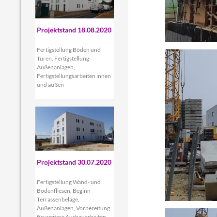
Projektstand 18.08.2020
Fertigstellung Böden und
Türen, Fertigstellung
Außenanlagen,
Fertigstellungsarbeiten innen
und außen
Projektstand 30.07.2020
Fertigstellung Wand- und
Bodenfliesen, Beginn
Terrassenbeläge,
Außenanlagen, Vorbereitung
für weitere Ausbauarbeiten